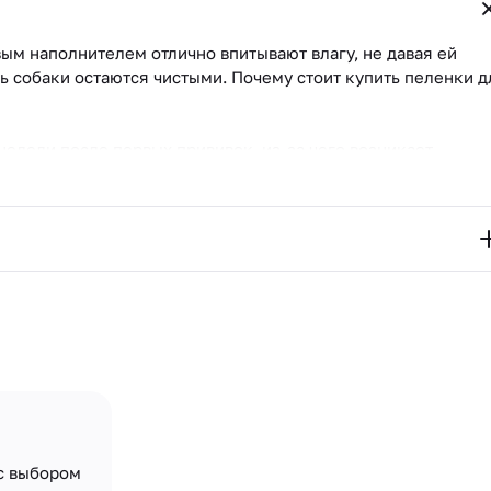
вым наполнителем отлично впитывают влагу, не давая ей
ть собаки остаются чистыми. Почему стоит купить пеленки д
недели после первых прививок, из-за чего возникает
-за возраста уже не могут регулярно выходить на прогулки
лительной поездки;
а некоторое время будет обездвижена.
с выбором