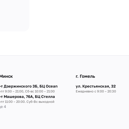
 Минск
г. Гомель
-т Дзержинского 3Б, БЦ Ocean
ул. Крестьянская, 32
пт 9:00 – 21:00, Сб-вс 10:00 – 21:00
Ежедневно с 9:00 – 20:30
-т Машерова, 76А, БЦ Стелла
-пт 11:00 – 20:00. Суб-Вс выходной
е 4
. Хмаринская 2-7, Грошык
едневно 10:00 – 20:30
. Скрипникова, д. 47, ТЦ "4 сезона"
едневно 10:00 – 22:00