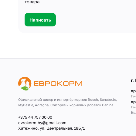
товара
Написать
г.
пр
Пн-
Официальный дилер и импортёр кормов Bosch, Sanabelle,
пр
MyBestie, Adragna, Сhicopee и кормовых добавок Canina
Пн
Ещ
+375 44 757 00 00
ул
evrokorm.by@gmail.com
Еж
Хатежино, ул. Центральная, 18Б/1
ул
Еж