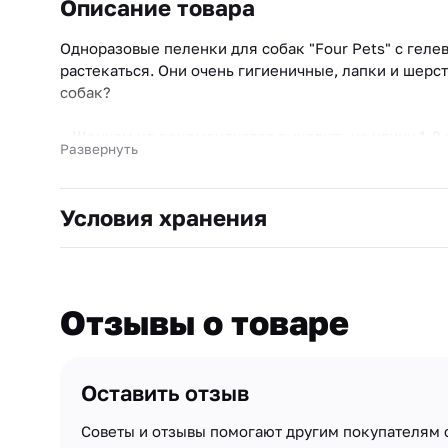
Описание товара
Одноразовые пеленки для собак "Four Pets" с геле
растекаться. Они очень гигиеничные, лапки и шерс
собак?
− Щенкам не рекомендуется выходить на улицу 1-2 
Развернуть
необходимость воспользоваться пеленками;
− Пеленки понадобятся старым собакам, которые из
Условия хранения
− Пеленки понадобятся вашему питомцу во время д
− Пеленки необходимы, если после операции собак
Отзывы о товаре
Оставить отзыв
Советы и отзывы помогают другим покупателям 