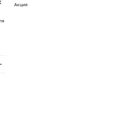
Акция
ля
;