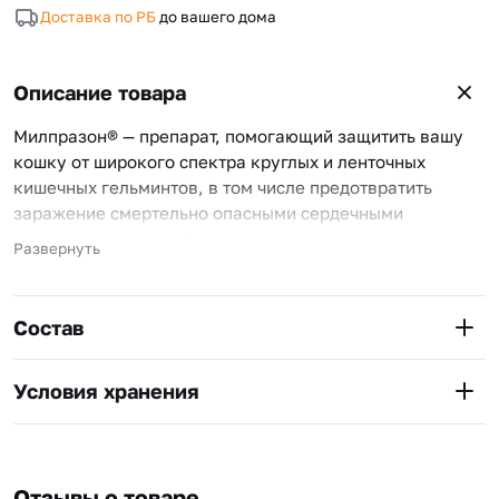
Доставка по РБ
до вашего дома
Описание товара
Милпразон® — препарат, помогающий защитить вашу
кошку от широкого спектра круглых и ленточных
кишечных гельминтов, в том числе предотвратить
заражение смертельно опасными сердечными
гельминтами — дирофиляриями, передающимися через
Развернуть
укусы комаров.
Достоинства препарата:
— Разрешен котятам с 6-недельного возраста и весом
Состав
от 500 г, беременным и кормящим кошкам.
— Маленький размер и овальная форма таблетки для
Условия хранения
более легкого проглатывания
— Натуральный мясной вкус в оболочке таблетки
(натуральная печень) для усиления вкусовой
привлекательности
— Таблетки имеют риску для точного дозирования.
Отзывы о товаре