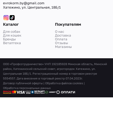
evrokorm.by@gmail.com
Хатежино, ул. Центральная, 18Б/1
Каталог
Покупателям
Для собак
О нас
Для кошек
Доставка
Бренды
Оплата
Ветаптека
Отзывы
Магазины
ООО «Профсотрудничество» УНП 192185928 Минская область, Минский
район, Хатежинский сельский совет, агрогородок Хатежино, ул.
Центральная 18Б/1. Регистрационный номер в торговом реестре
5554557. Дата внесения в торговый реестр 07.04.2023г.
Договор публичной оферты
|
Обработка файлов cookies
|
Обработка персональных данных