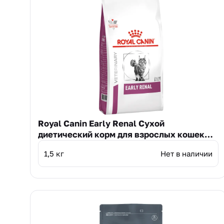
Royal Canin Early Renal Сухой
диетический корм для взрослых кошек
при ранней стадии почечной
1,5 кг
Нет в наличии
недостаточности